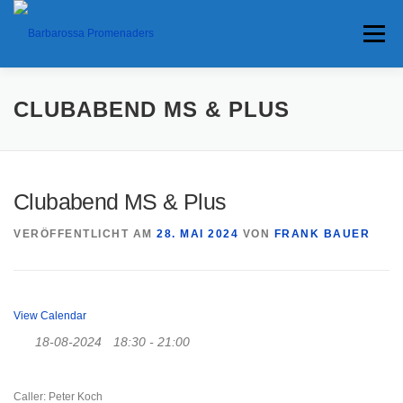
Menü
HOME
TERMINE
ANFAHRT
CLUBABEND MS & PLUS
ANKÜNDIGUNGEN
TRAVEL BANNER
PRESSE
Clubabend MS & Plus
VERÖFFENTLICHT AM
28. MAI 2024
VON
FRANK BAUER
INTERESSANTES
View Calendar
18-08-2024
18:30 - 21:00
Caller: Peter Koch