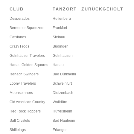
CLUB
TANZORT
ZURÜCKGEHOLT
Desperados
Hüttenberg
Bernemer Squeezers
Frankfurt
Catstones
Steinau
Crazy Frogs
Büdingen
Gelnhäuser Travelers
Gelnhausen
Hanau Golden Squares
Hanau
Isenach Swingers
Bad Dürkheim
Loony Travelers
Schweinfurt
Moonspinners
Dietzenbach
Old American Country
Walldürn
Red Rock Hoppers
Hüffelsheim
Salt Crystels
Bad Nauheim
Shillelags
Erlangen