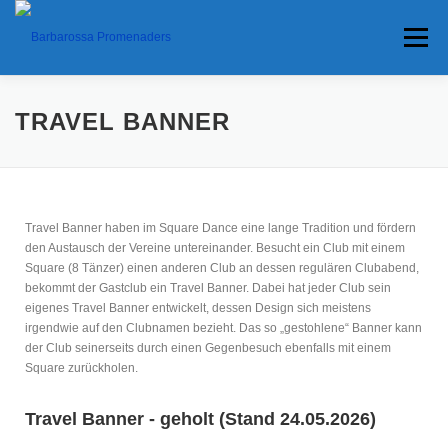
Menü
HOME
TERMINE
ANFAHRT
TRAVEL BANNER
ANKÜNDIGUNGEN
TRAVEL BANNER
PRESSE
Travel Banner haben im Square Dance eine lange Tradition und fördern
den Austausch der Vereine untereinander. Besucht ein Club mit einem
INTERESSANTES
Square (8 Tänzer) einen anderen Club an dessen regulären Clubabend,
bekommt der Gastclub ein Travel Banner. Dabei hat jeder Club sein
eigenes Travel Banner entwickelt, dessen Design sich meistens
irgendwie auf den Clubnamen bezieht. Das so „gestohlene“ Banner kann
der Club seinerseits durch einen Gegenbesuch ebenfalls mit einem
Square zurückholen.
Travel Banner - geholt (Stand 24.05.2026)