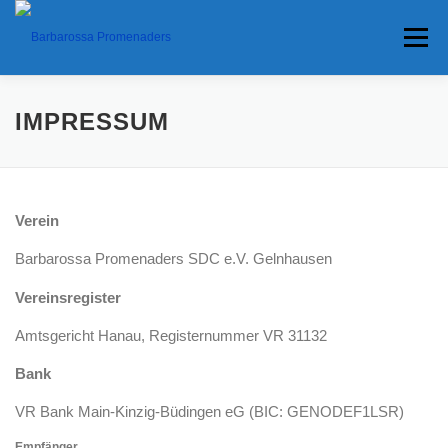
Zum Inhalt springen
Menü
HOME
TERMINE
ANFAHRT
IMPRESSUM
ANKÜNDIGUNGEN
TRAVEL BANNER
PRESSE
Verein
Barbarossa Promenaders SDC e.V. Gelnhausen
INTERESSANTES
Vereinsregister
Amtsgericht Hanau, Registernummer VR 31132
Bank
VR Bank Main-Kinzig-Büdingen eG (BIC: GENODEF1LSR)
Empfänger