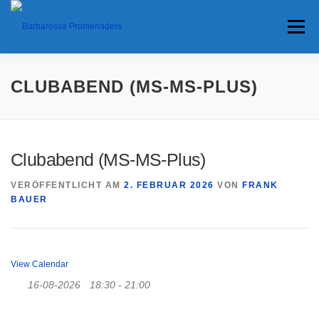
Menü
HOME
TERMINE
ANFAHRT
CLUBABEND (MS-MS-PLUS)
ANKÜNDIGUNGEN
TRAVEL BANNER
PRESSE
Clubabend (MS-MS-Plus)
VERÖFFENTLICHT AM
2. FEBRUAR 2026
VON
FRANK
INTERESSANTES
BAUER
View Calendar
16-08-2026
18:30 - 21:00