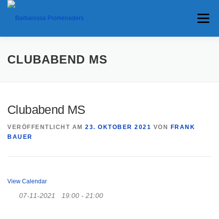
Menü
HOME
TERMINE
ANFAHRT
CLUBABEND MS
ANKÜNDIGUNGEN
TRAVEL BANNER
PRESSE
Clubabend MS
VERÖFFENTLICHT AM
23. OKTOBER 2021
VON
FRANK
INTERESSANTES
BAUER
View Calendar
07-11-2021
19:00 - 21:00