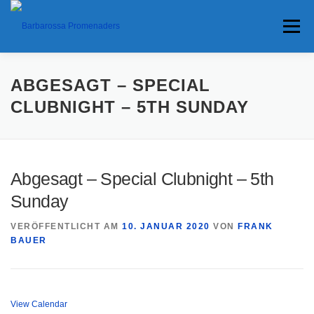
Menü
HOME
TERMINE
ANFAHRT
ABGESAGT – SPECIAL
CLUBNIGHT – 5TH SUNDAY
ANKÜNDIGUNGEN
TRAVEL BANNER
PRESSE
Abgesagt – Special Clubnight – 5th
INTERESSANTES
Sunday
VERÖFFENTLICHT AM
10. JANUAR 2020
VON
FRANK
BAUER
View Calendar