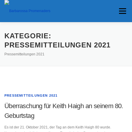
Menü
KONTAKTE
HOME
HOME
IMPRESSUM
KATEGORIE:
PRESSEMITTEILUNGEN 2021
Pressemitteilungen 2021
TERMINE
TERMINE
ANFAHRT
DATENSCHUTZ
ANFAHRT
ANKÜNDIGUNGEN
PRESSEMITTEILUNGEN 2021
ANKÜNDIGUNGEN
TRAVEL BANNER
Überraschung für Keith Haigh an seinem 80.
Geburtstag
TRAVEL BANNER
PRESSE
PRESSE
Es ist der 21. Oktober 2021, der Tag an dem Keith Haigh 80 wurde.