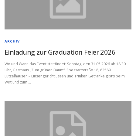
ANKÜNDIGUNGEN
TRAVEL BANNER
TRAVEL BANNER
PRESSE
PRESSE
ARCHIV
Einladung zur Graduation Feier 2026
INTERESSANTES
INTERESSANTES
MITGLIEDER
Wo und Wann das Event stattfindet: Sonntag, den 31.05.2026 ab 18.30
Uhr, Gasthaus „Zum grünen Baum“, Spessartstraße 18, 63589
Lützelhausen – Linsengericht Essen und Trinken Getränke gibt’s beim
Wirt und zum …