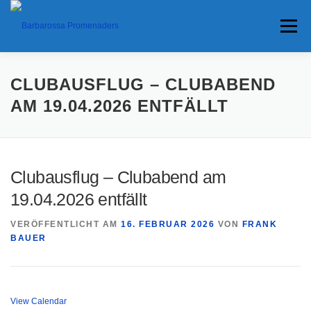
Menü
HOME
TERMINE
ANFAHRT
CLUBAUSFLUG – CLUBABEND
AM 19.04.2026 ENTFÄLLT
ANKÜNDIGUNGEN
TRAVEL BANNER
PRESSE
Clubausflug – Clubabend am
INTERESSANTES
19.04.2026 entfällt
VERÖFFENTLICHT AM
16. FEBRUAR 2026
VON
FRANK
BAUER
View Calendar