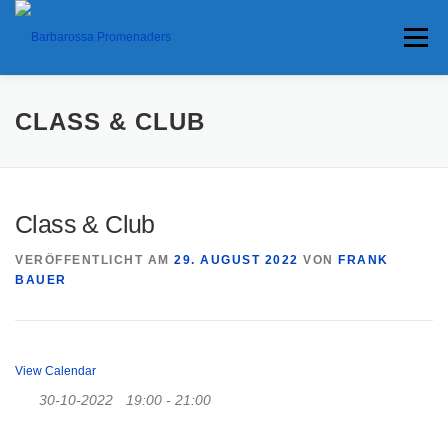
Menü
HOME
TERMINE
ANFAHRT
CLASS & CLUB
ANKÜNDIGUNGEN
TRAVEL BANNER
PRESSE
Class & Club
VERÖFFENTLICHT AM
29. AUGUST 2022
VON
FRANK
INTERESSANTES
BAUER
View Calendar
30-10-2022
19:00 - 21:00