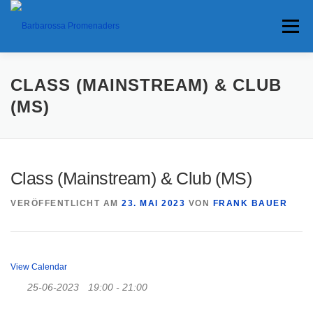
Zum
Inhalt
Menü
springen
HOME
TERMINE
ANFAHRT
CLASS (MAINSTREAM) & CLUB
(MS)
ANKÜNDIGUNGEN
TRAVEL BANNER
PRESSE
Class (Mainstream) & Club (MS)
INTERESSANTES
VERÖFFENTLICHT AM
23. MAI 2023
VON
FRANK BAUER
View Calendar
25-06-2023
19:00 - 21:00