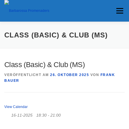
Menü
HOME
TERMINE
ANFAHRT
CLASS (BASIC) & CLUB (MS)
ANKÜNDIGUNGEN
TRAVEL BANNER
PRESSE
Class (Basic) & Club (MS)
VERÖFFENTLICHT AM
26. OKTOBER 2025
VON
FRANK
INTERESSANTES
BAUER
View Calendar
16-11-2025
18:30 - 21:00