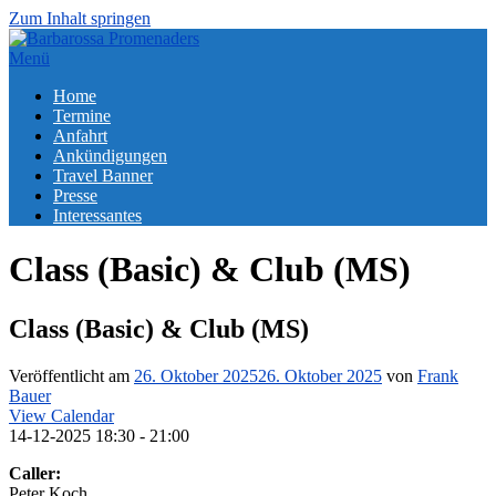
Zum Inhalt springen
Menü
Home
Termine
Anfahrt
Ankündigungen
Travel Banner
Presse
Interessantes
Class (Basic) & Club (MS)
Class (Basic) & Club (MS)
Veröffentlicht am
26. Oktober 2025
26. Oktober 2025
von
Frank
Bauer
View Calendar
14-12-2025
18:30 - 21:00
Caller:
Peter Koch