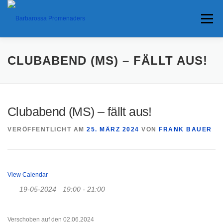
Menü
HOME
TERMINE
ANFAHRT
CLUBABEND (MS) – FÄLLT AUS!
ANKÜNDIGUNGEN
TRAVEL BANNER
PRESSE
Clubabend (MS) – fällt aus!
VERÖFFENTLICHT AM
25. MÄRZ 2024
VON
FRANK BAUER
INTERESSANTES
View Calendar
19-05-2024
19:00 - 21:00
Verschoben auf den 02.06.2024