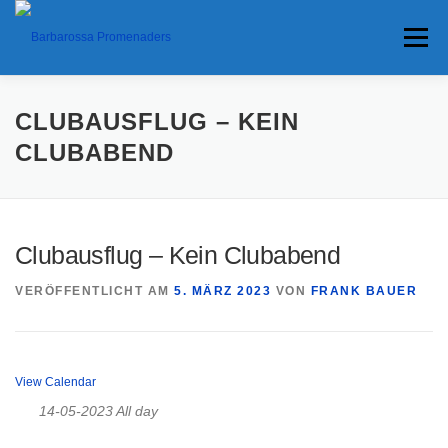
Menü
HOME
TERMINE
ANFAHRT
CLUBAUSFLUG – KEIN
CLUBABEND
ANKÜNDIGUNGEN
TRAVEL BANNER
PRESSE
Clubausflug – Kein Clubabend
INTERESSANTES
VERÖFFENTLICHT AM
5. MÄRZ 2023
VON
FRANK BAUER
View Calendar
14-05-2023 All day