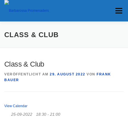
Menü
HOME
TERMINE
ANFAHRT
CLASS & CLUB
ANKÜNDIGUNGEN
TRAVEL BANNER
PRESSE
Class & Club
VERÖFFENTLICHT AM
29. AUGUST 2022
VON
FRANK
INTERESSANTES
BAUER
View Calendar
25-09-2022
18:30 - 21:00