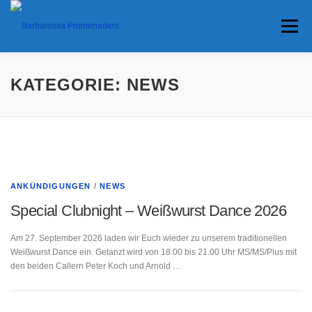
Menü
KONTAKTE
HOME
HOME
IMPRESSUM
KATEGORIE:
NEWS
TERMINE
TERMINE
ANFAHRT
DATENSCHUTZ
ANFAHRT
ANKÜNDIGUNGEN
ANKÜNDIGUNGEN
/
NEWS
Special Clubnight – Weißwurst Dance 2026
ANKÜNDIGUNGEN
TRAVEL BANNER
Am 27. September 2026 laden wir Euch wieder zu unserem traditionellen
Weißwurst Dance ein. Getanzt wird von 18.00 bis 21.00 Uhr MS/MS/Plus mit
den beiden Callern Peter Koch und Arnold …
TRAVEL BANNER
PRESSE
PRESSE