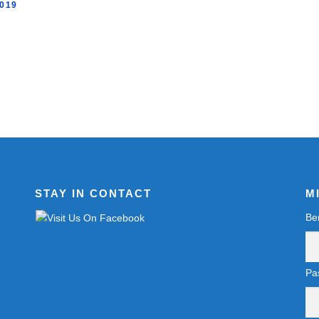
019
STAY IN CONTACT
M
Be
Pa