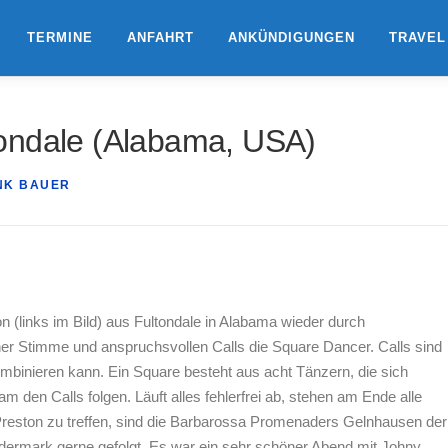
TERMINE
ANFAHRT
ANKÜNDIGUNGEN
TRAVEL
ondale (Alabama, USA)
NK BAUER
n (links im Bild) aus Fultondale in Alabama wieder durch
ner Stimme und anspruchsvollen Calls die Square Dancer. Calls sind
ombinieren kann. Ein Square besteht aus acht Tänzern, die sich
m den Calls folgen. Läuft alles fehlerfrei ab, stehen am Ende alle
reston zu treffen, sind die Barbarossa Promenaders Gelnhausen der
ermark gerne gefolgt. Es war ein sehr schöner Abend mit Johny