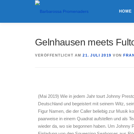
HOME
Gelnhausen meets Fult
VERÖFFENTLICHT AM
21. JULI 2019
VON
FRA
(Mai 2019) Wie in jedem Jahr tourt Johnny Presto
Deutschland und begeistert mit seinem Witz, sei
Figur Namen, die der Caller beliebig zur Musik k
paarweise in einem Quadrat aufstellen und als Tea
wieder da, wo sie begonnen haben. Um Johnny P
Einladung von den Squeezing Seahorses aus Röd